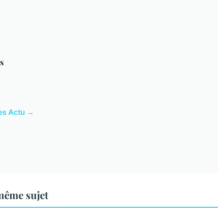
as
les Actu →
même sujet