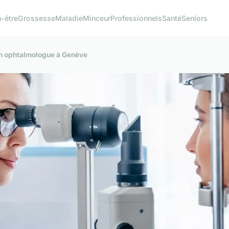
n-être
Grossesse
Maladie
Minceur
Professionnels
Santé
Seniors
un ophtalmologue à Genève