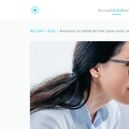
Accueil
Actu
Bie
Accueil
›
Actu
›
Assurez la santé de vos yeux avec 