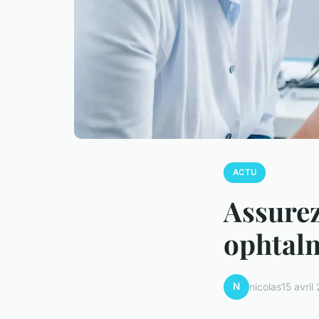
ACTU
Assurez
ophtal
N
nicolas
15 avril