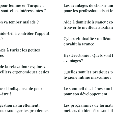
 pour femme en Turquie :
Les avantages de choisir un
 sont-elles intéressantes ?
pour les professionnels et l
on va tomber malade ?
Aide à domicile à Nancy : co
trouver le meilleur auxiliai
e-t-il à contrôler l'appétit
 ?
Cybercriminalité : un fléa
envahit la France
ie à Paris : les petites
ées
Hystérectomie : Quels sont l
avantages ?
de la relaxation : explorez
reillers ergonomiques et des
Quelles sont les pratiques 
hygiène intime masculine ?
e : l'indispensable pour
Le sommeil des bébés : un 
-être !
pour son développement
gestion naturellement :
Les programmes de formatio
 pour soulager les problèmes
métiers du bien-être sont-il