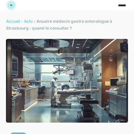
Accueil
›
Actu
›
Anuaire médecin gastro entorologue à
Strasbourg : quand le consulter ?