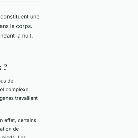
 constituent une
ans le corps.
ndant la nuit.
x ?
sus de
rel complexe,
ganes travaillent
n effet, certains
cation de
s pieds. Les