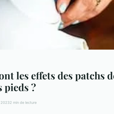
ont les effets des patchs 
s pieds ?
s 2023
2 min de lecture