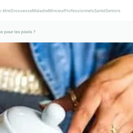
n-être
Grossesse
Maladie
Minceur
Professionnels
Santé
Seniors
ox pour les pieds ?