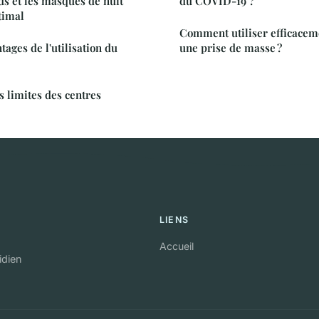
ds et les masques de nuit
du COVID-19 ?
timal
Comment utiliser efficacem
tages de l'utilisation du
une prise de masse ?
s limites des centres
LIENS
Accueil
idien