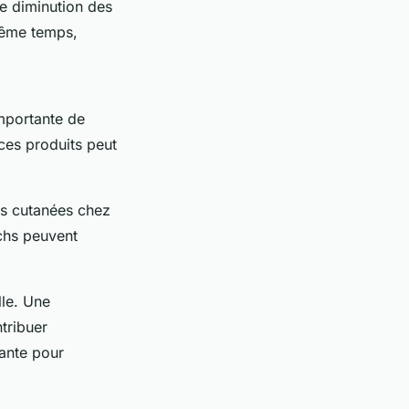
ne diminution des
 même temps,
importante de
 ces produits peut
ns cutanées chez
tchs peuvent
lle. Une
ntribuer
iante pour